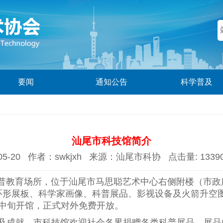
要闻
通知公告
科学普及
汕尾市科技馆简介
05-20 作者：swkjxh 来源：汕尾市科协 点击量: 1339
普教育场所，位于汕尾市马思聪艺术中心右侧附楼（市政
环形展板、科学家画像、科普展品、影视设备及火箭升空
月中旬开馆，正式对外免费开放。
及成就，市科技馆欢迎社会各界捐赠各类科普展品。展品